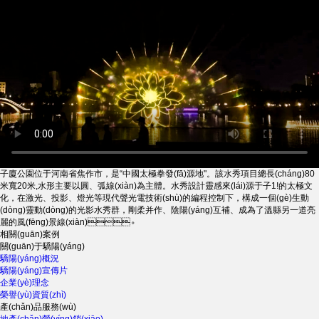
子廈公園位于河南省焦作市，是“中國太極拳發(fā)源地"。該水秀項目總長(cháng)80
米寬20米,水形主要以圓、弧線(xiàn)為主體。水秀設計靈感來(lái)源于子1!的太極文
化，在激光、投影、燈光等現代聲光電技術(shù)的編程控制下，構成一個(gè)生動
(dòng)靈動(dòng)的光影水秀群，剛柔并作、陰陽(yáng)互補、成為了溫縣另一道亮
麗的風(fēng)景線(xiàn)。
相關(guān)案例
關(guān)于驕陽(yáng)
驕陽(yáng)概況
驕陽(yáng)宣傳片
企業(yè)理念
榮譽(yù)資質(zhì)
產(chǎn)品服務(wù)