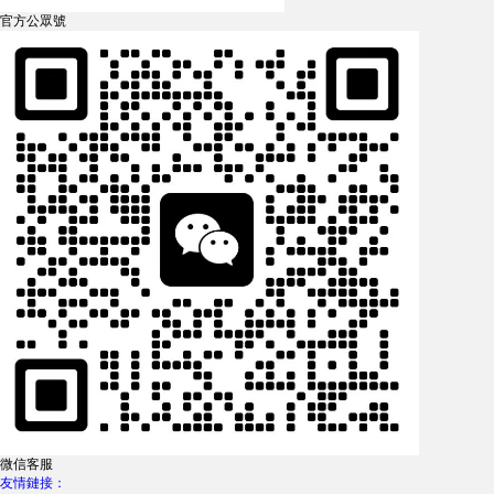
官方公眾號
微信客服
友情鏈接：