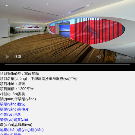
項目類(lèi)型：黨政展廳
項目名稱(chēng)：中鐵建南沙黨群服務(wù)中心
項目地址：廣州
項目面積：1200平米
相關(guān)案例
關(guān)于驕陽(yáng)
驕陽(yáng)概況
驕陽(yáng)宣傳片
企業(yè)理念
榮譽(yù)資質(zhì)
產(chǎn)品服務(wù)
地產(chǎn)營(yíng)銷(xiāo)