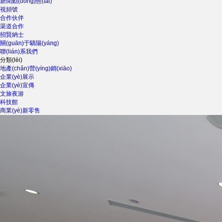
新聞動(dòng)態(tài)
視頻號
合作伙伴
渠道合作
招賢納士
關(guān)于驕陽(yáng)
聯(lián)系我們
分類(lèi)
地產(chǎn)營(yíng)銷(xiāo)
企業(yè)展示
企業(yè)宣傳
文旅夜游
科技館
商業(yè)新零售