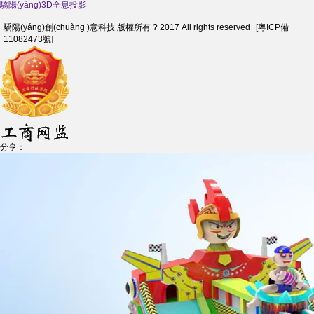
驕陽(yáng)3D全息投影
驕陽(yáng)創(chuàng )意科技 版權所有 ? 2017 All rights reserved
[粵ICP備
11082473號]
分享：