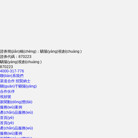
證券簡(jiǎn)稱(chēng)：驕陽(yáng)視創(chuàng )
證券代碼：
870223
驕陽(yáng)視創(chuàng )
870223
4000-317-776
聯(lián)系我們
渠道合作
招賢納士
關(guān)于驕陽(yáng)
合作伙伴
視頻號
新聞動(dòng)態(tài)
服務(wù)案例
產(chǎn)品服務(wù)
首頁(yè)
首頁(yè)
產(chǎn)品服務(wù)
服務(wù)案例